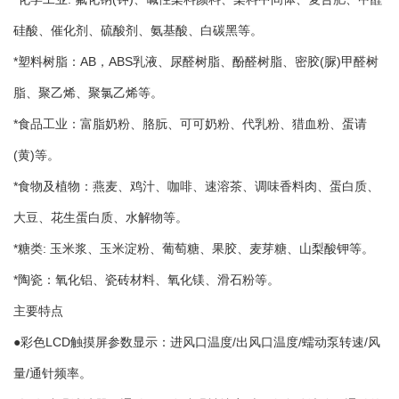
硅酸、催化剂、硫酸剂、氨基酸、白碳黑等。
*塑料树脂：AB，ABS乳液、尿醛树脂、酚醛树脂、密胶(脲)甲醛树
脂、聚乙烯、聚氯乙烯等。
*食品工业：富脂奶粉、胳朊、可可奶粉、代乳粉、猎血粉、蛋请
(黄)等。
*食物及植物：燕麦、鸡汁、咖啡、速溶茶、调味香料肉、蛋白质、
大豆、花生蛋白质、水解物等。
*糖类: 玉米浆、玉米淀粉、葡萄糖、果胶、麦芽糖、山梨酸钾等。
*陶瓷：氧化铝、瓷砖材料、氧化镁、滑石粉等。
主要特点
●彩色LCD触摸屏参数显示：进风口温度/出风口温度/蠕动泵转速/风
量/通针频率。